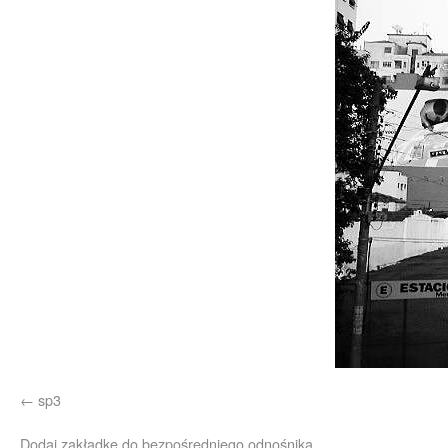
sp3
Dodaj zakładkę do
bezpośredniego odnośnika
.