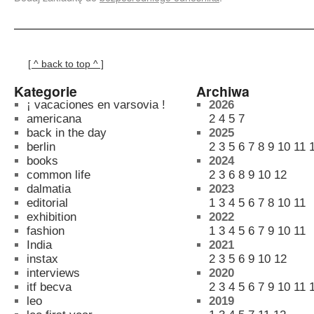
[ ^ back to top ^ ]
Kategorie
Archiwa
¡ vacaciones en varsovia !
2026
americana
2
4
5
7
back in the day
2025
berlin
2
3
5
6
7
8
9
10
11
books
2024
common life
2
3
6
8
9
10
12
dalmatia
2023
editorial
1
3
4
5
6
7
8
10
11
exhibition
2022
fashion
1
3
4
5
6
7
9
10
11
India
2021
instax
2
3
5
6
9
10
12
interviews
2020
itf becva
2
3
4
5
6
7
9
10
11
leo
2019