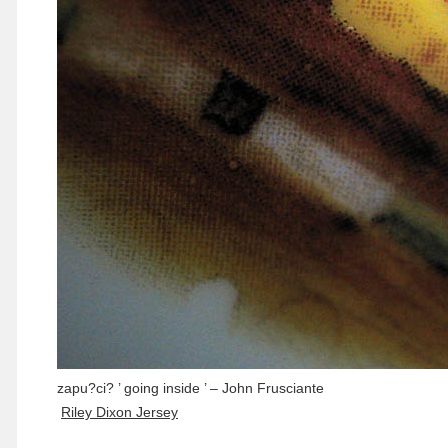
zapu?ci? ’ going inside ’ – John Frusciante
Riley Dixon Jersey