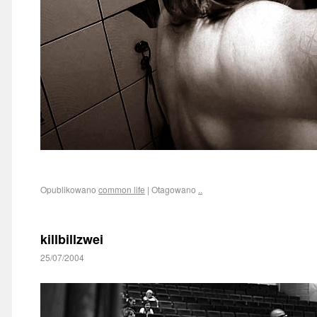
Opublikowano
common life
|
Otagowano
..
killbillzwei
25/07/2004