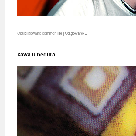
Opublikowano
common life
|
Otagowano
..
kawa u bedura.