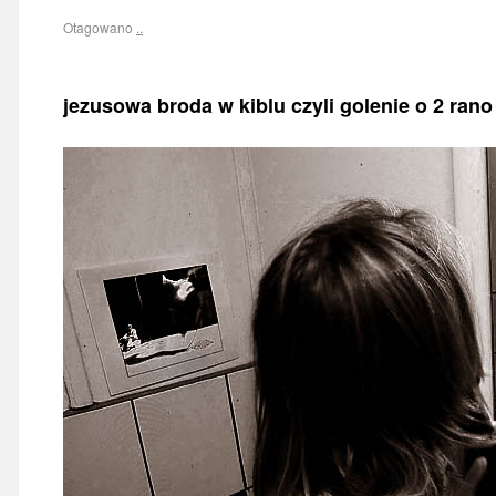
Otagowano
..
jezusowa broda w kiblu czyli golenie o 2 rano