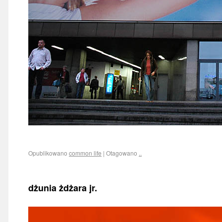
Opublikowano
common life
|
Otagowano
..
dżunia żdżara jr.