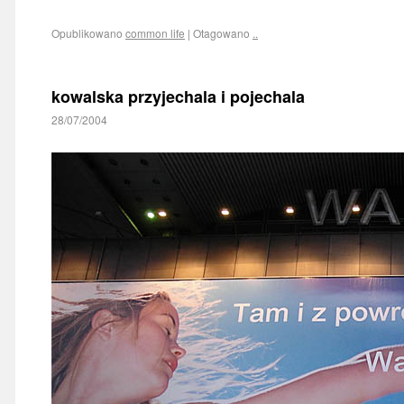
Opublikowano
common life
|
Otagowano
..
kowalska przyjechala i pojechala
28/07/2004