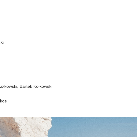
ki
Kołkowski, Bartek Kołkowski
akos