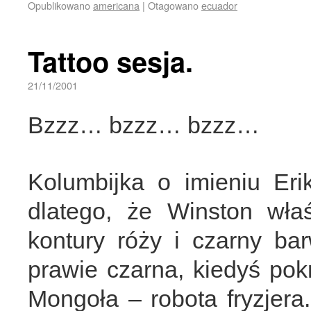
Opublikowano
americana
|
Otagowano
ecuador
Tattoo sesja.
21/11/2001
Bzzz… bzzz… bzzz…
Kolumbijka o imieniu Eri
dlatego, że Winston wła
kontury róży i czarny ba
prawie czarna, kiedyś pokr
Mongoła – robota fryzjera.