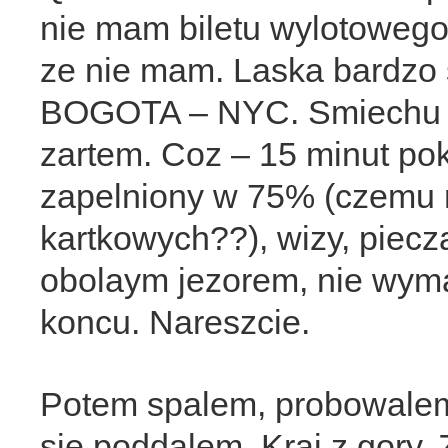
nie mam biletu wylotoweg
ze nie mam. Laska bardzo st
BOGOTA – NYC. Smiechu wa
zartem. Coz – 15 minut pok
zapelniony w 75% (czemu 
kartkowych??), wizy, piecza
obolaym jezorem, nie wy
koncu. Nareszcie.
Potem spalem, probowalem
sie poddalem. Kraj z gory. 