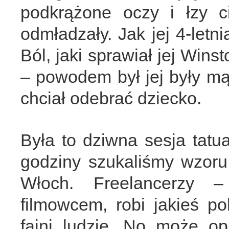
podkrążone oczy i łzy c
odmładzały. Jak jej 4-letn
Ból, jaki sprawiał jej Win
– powodem był jej były mąż
chciał odebrać dziecko.
Była to dziwna sesja tat
godziny szukaliśmy wzoru.
Włoch. Freelancerzy –
filmowcem, robi jakieś p
fajni ludzie. No może o