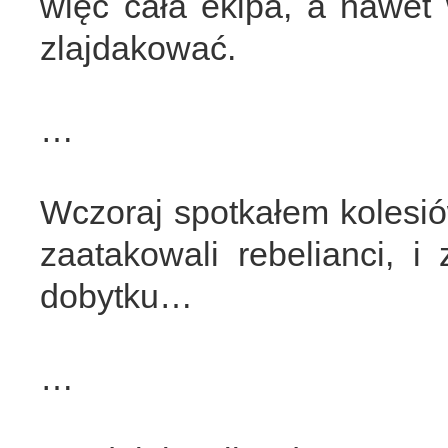
więc cała ekipa, a nawet 
zlajdakować.
…
Wczoraj spotkałem kolesió
zaatakowali rebelianci, i
dobytku…
…