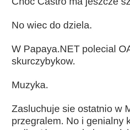
Choc Castro ma jeszcze s
No wiec do dziela.
W Papaya.NET polecial OA
skurczybykow.
Muzyka.
Zasluchuje sie ostatnio w 
przegralem. No i genialny