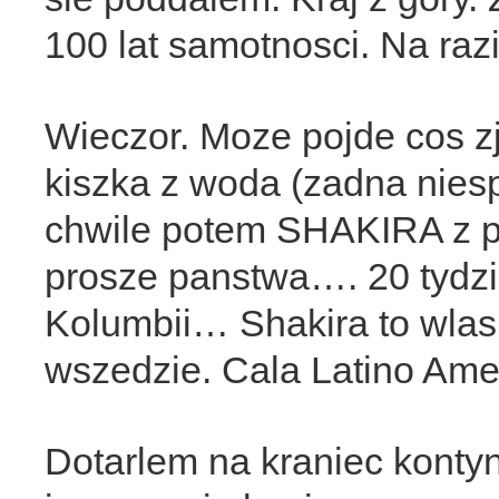
100 lat samotnosci. Na ra
Wieczor. Moze pojde cos zj
kiszka z woda (zadna niesp
chwile potem SHAKIRA z p
prosze panstwa…. 20 tydz
Kolumbii… Shakira to wlasn
wszedzie. Cala Latino Ame
Dotarlem na kraniec kontyn